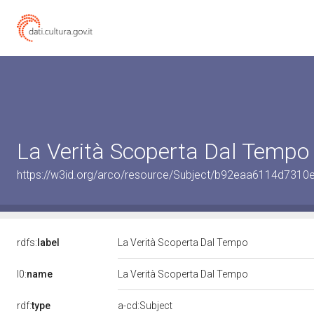
La Verità Scoperta Dal Tempo
https://w3id.org/arco/resource/Subject/b92eaa6114d731
rdfs:
label
La Verità Scoperta Dal Tempo
l0:
name
La Verità Scoperta Dal Tempo
rdf:
type
a-cd:Subject