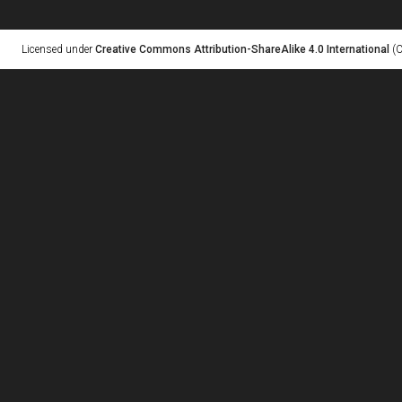
Licensed under
Creative Commons Attribution-ShareAlike 4.0 International
(C