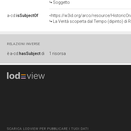
Soggetto
a-cd:
isSubjectOf
<https://w3id.org/arco/resource/HistoricO
La Verità scoperta dal Tempo (dipinto) di R
RELAZIONI INVERSE
è
a-cd:
hasSubject
di
1 risorsa
SCARICA LODVIEW PER PUBBLICARE I TUOI DATI