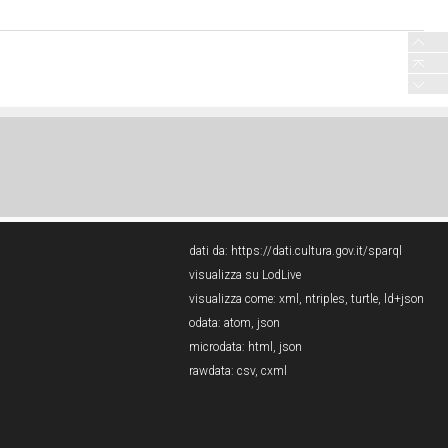
dati da:
https://dati.cultura.gov.it/sparql
visualizza su LodLive
visualizza come:
xml
,
ntriples
,
turtle
,
ld+json
odata:
atom
,
json
microdata:
html
,
json
rawdata:
csv
,
cxml