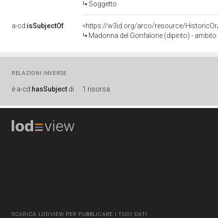
Soggetto
a-cd:
isSubjectOf
<https://w3id.org/arco/resource/HistoricO
Madonna del Gonfalone (dipinto) - ambito It
RELAZIONI INVERSE
è
a-cd:
hasSubject
di
1 risorsa
SCARICA LODVIEW PER PUBBLICARE I TUOI DATI