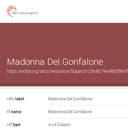
Madonna Del Gonfalone
https://w3id.org/arco/resource/Subject/c564679e4805f8e
rdfs:
label
Madonna Del Gonfalone
l0:
name
Madonna Del Gonfalone
rdf:
type
a-cd:Subject