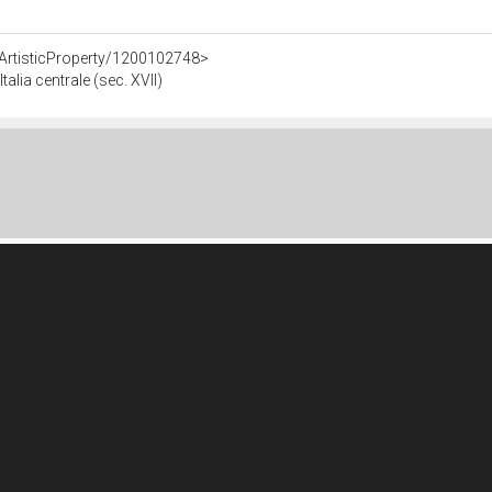
rArtisticProperty/1200102748>
alia centrale (sec. XVII)