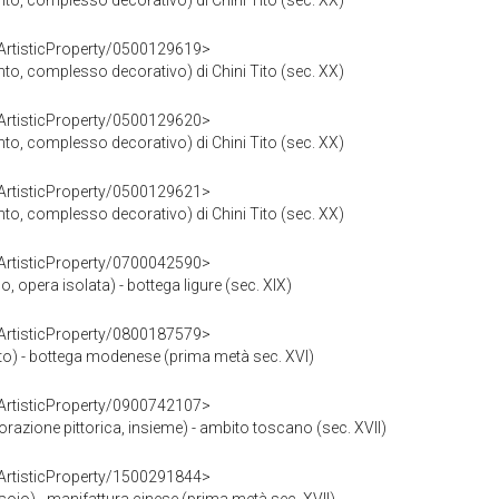
into, complesso decorativo) di Chini Tito (sec. XX)
rArtisticProperty/0500129619>
into, complesso decorativo) di Chini Tito (sec. XX)
rArtisticProperty/0500129620>
into, complesso decorativo) di Chini Tito (sec. XX)
rArtisticProperty/0500129621>
into, complesso decorativo) di Chini Tito (sec. XX)
rArtisticProperty/0700042590>
lo, opera isolata) - bottega ligure (sec. XIX)
rArtisticProperty/0800187579>
atto) - bottega modenese (prima metà sec. XVI)
rArtisticProperty/0900742107>
corazione pittorica, insieme) - ambito toscano (sec. XVII)
rArtisticProperty/1500291844>