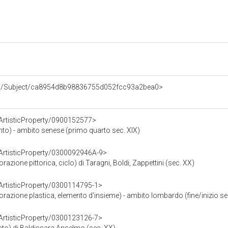
dia/Subject/ca8954d8b98836755d052fcc93a2bea0>
rArtisticProperty/0900152577>
pinto) - ambito senese (primo quarto sec. XIX)
rArtisticProperty/0300092946A-9>
razione pittorica, ciclo) di Taragni, Boldi, Zappettini (sec. XX)
rArtisticProperty/0300114795-1>
corazione plastica, elemento d'insieme) - ambito lombardo (fine/inizio sec
rArtisticProperty/0300123126-7>