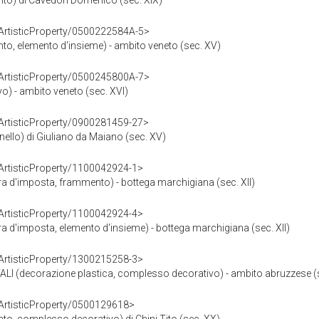
pinto) di Cavedon Domenico (sec. XIX)
rArtisticProperty/0500222584A-5>
pinto, elemento d'insieme) - ambito veneto (sec. XV)
rArtisticProperty/0500245800A-7>
evo) - ambito veneto (sec. XVI)
rArtisticProperty/0900281459-27>
nnello) di Giuliano da Maiano (sec. XV)
rArtisticProperty/1100042924-1>
etra d'imposta, frammento) - bottega marchigiana (sec. XII)
rArtisticProperty/1100042924-4>
etra d'imposta, elemento d'insieme) - bottega marchigiana (sec. XII)
rArtisticProperty/1300215258-3>
 (decorazione plastica, complesso decorativo) - ambito abruzzese (s
rArtisticProperty/0500129618>