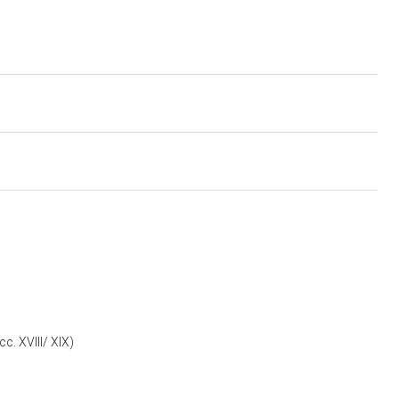
c. XVIII/ XIX)