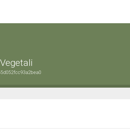
 Vegetali
755d052fcc93a2bea0