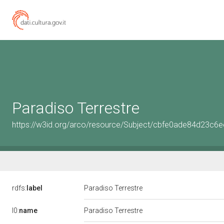
Paradiso Terrestre
https://w3id.org/arco/resource/Subject/cbfe0ade84d23c
rdfs:
label
Paradiso Terrestre
l0:
name
Paradiso Terrestre