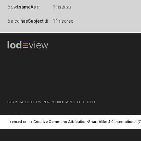
è
owl:
sameAs
di
1 risorsa
è
a-cd:
hasSubject
di
11 risorse
SCARICA LODVIEW PER PUBBLICARE I TUOI DATI
Licensed under
Creative Commons Attribution-ShareAlike 4.0 International
(C