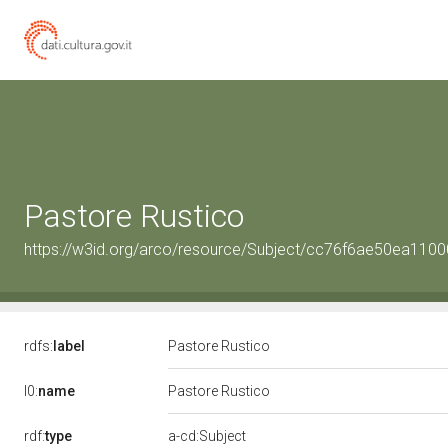
Pastore Rustico
https://w3id.org/arco/resource/Subject/cc76f6ae50ea11
rdfs:
label
Pastore Rustico
l0:
name
Pastore Rustico
rdf:
type
a-cd:Subject