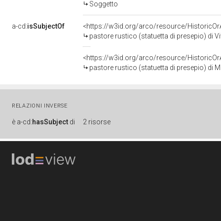
Soggetto
a-cd:
isSubjectOf
<https://w3id.org/arco/resource/HistoricO
pastore rustico (statuetta di presepio) di 
<https://w3id.org/arco/resource/HistoricO
pastore rustico (statuetta di presepio) di
RELAZIONI INVERSE
è
a-cd:
hasSubject
di
2 risorse