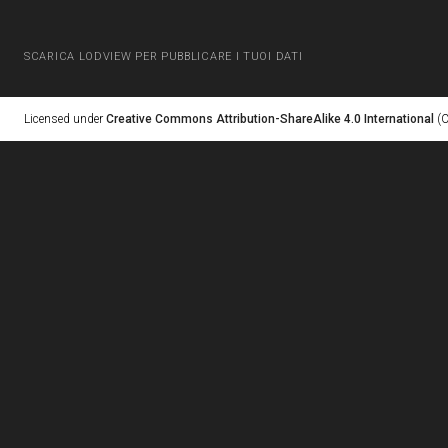
SCARICA LODVIEW PER PUBBLICARE I TUOI DATI
Licensed under
Creative Commons Attribution-ShareAlike 4.0 International
(C