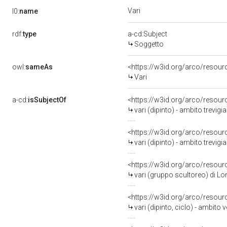
Vari
l0:
name
rdf:
type
a-cd:Subject
Soggetto
owl:
sameAs
<https://w3id.org/arco/reso
Vari
a-cd:
isSubjectOf
<https://w3id.org/arco/resour
vari (dipinto) - ambito trevi
<https://w3id.org/arco/resour
vari (dipinto) - ambito trevi
<https://w3id.org/arco/resour
vari (gruppo scultoreo) di L
<https://w3id.org/arco/resour
vari (dipinto, ciclo) - ambito