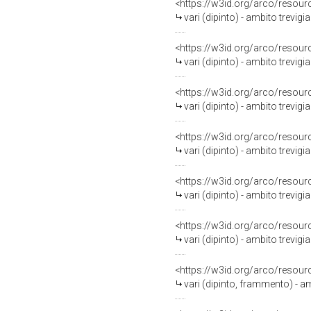
<https://w3id.org/arco/resour
vari (dipinto) - ambito trevig
<https://w3id.org/arco/resour
vari (dipinto) - ambito trevigi
<https://w3id.org/arco/resour
vari (dipinto) - ambito trevigi
<https://w3id.org/arco/resour
vari (dipinto) - ambito trevigi
<https://w3id.org/arco/resour
vari (dipinto) - ambito trevig
<https://w3id.org/arco/resour
vari (dipinto) - ambito trevigi
<https://w3id.org/arco/resour
vari (dipinto, frammento) - am