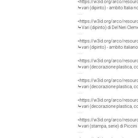
<https://w3id.org/arco/resour
vari (dipinto) - ambito Italia n
<https://w3id.org/arco/resour
Vari (dipinto) di Del Neri Clem
<https://w3id.org/arco/resour
vari (dipinto) - ambito italia
<https://w3id.org/arco/resour
vari (decorazione plastica, complesso d
<https://w3id.org/arco/resour
vari (decorazione plastica, c
<https://w3id.org/arco/resour
vari (decorazione plastica, 
<https://w3id.org/arco/resour
vari (stampa, serie) di Piccini