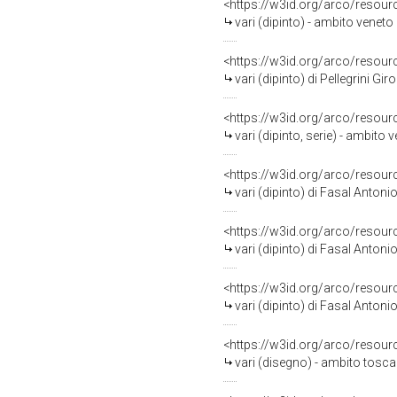
<https://w3id.org/arco/resour
vari (dipinto) - ambito veneto 
<https://w3id.org/arco/resour
vari (dipinto) di Pellegrini Gi
<https://w3id.org/arco/resour
vari (dipinto, serie) - ambito 
<https://w3id.org/arco/resour
vari (dipinto) di Fasal Anton
<https://w3id.org/arco/resour
vari (dipinto) di Fasal Anton
<https://w3id.org/arco/resour
vari (dipinto) di Fasal Anton
<https://w3id.org/arco/resour
vari (disegno) - ambito toscan