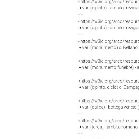
<https://w3id.org/arco/resour
vari (dipinto) - ambito trevigi
<https://w3id.org/arco/resour
vari (dipinto) - ambito trevi
<https://w3id.org/arco/resour
vari (monumento) di Bellano 
<https://w3id.org/arco/resour
vari (monumento funebre) - a
<https://w3id.org/arco/resour
vari (dipinto, ciclo) di Cam
<https://w3id.org/arco/resour
vari (calice) - bottega veneta
<https://w3id.org/arco/resour
vari (targa) - ambito romano (