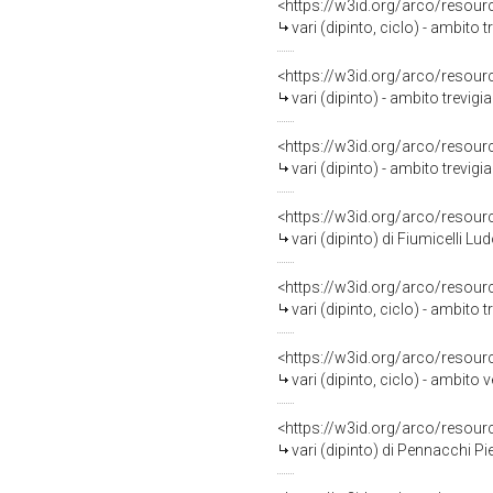
<https://w3id.org/arco/resour
vari (dipinto, ciclo) - ambito 
<https://w3id.org/arco/resour
vari (dipinto) - ambito trevigi
<https://w3id.org/arco/resour
vari (dipinto) - ambito trevig
<https://w3id.org/arco/resour
vari (dipinto) di Fiumicelli Lu
<https://w3id.org/arco/resour
vari (dipinto, ciclo) - ambito
<https://w3id.org/arco/resour
vari (dipinto, ciclo) - ambito 
<https://w3id.org/arco/resour
vari (dipinto) di Pennacchi Pi