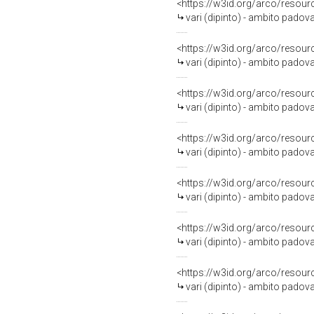
<https://w3id.org/arco/resour
vari (dipinto) - ambito padov
<https://w3id.org/arco/resour
vari (dipinto) - ambito padov
<https://w3id.org/arco/resour
vari (dipinto) - ambito padov
<https://w3id.org/arco/resour
vari (dipinto) - ambito padova
<https://w3id.org/arco/resour
vari (dipinto) - ambito padova
<https://w3id.org/arco/resour
vari (dipinto) - ambito padov
<https://w3id.org/arco/resour
vari (dipinto) - ambito padova