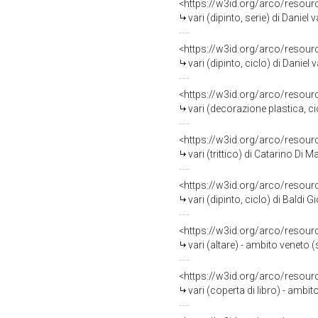
<https://w3id.org/arco/resour
vari (dipinto, serie) di Danie
<https://w3id.org/arco/resour
vari (dipinto, ciclo) di Danie
<https://w3id.org/arco/resour
vari (decorazione plastica, ci
<https://w3id.org/arco/resour
vari (trittico) di Catarino Di
<https://w3id.org/arco/resour
vari (dipinto, ciclo) di Baldi 
<https://w3id.org/arco/resour
vari (altare) - ambito veneto (s
<https://w3id.org/arco/resour
vari (coperta di libro) - ambit