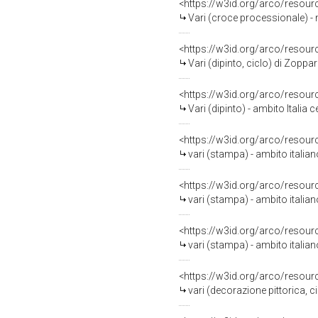
<https://w3id.org/arco/resour
Vari (croce processionale) - 
<https://w3id.org/arco/resour
Vari (dipinto, ciclo) di Zoppa
<https://w3id.org/arco/resour
Vari (dipinto) - ambito Italia c
<https://w3id.org/arco/resour
vari (stampa) - ambito italian
<https://w3id.org/arco/resour
vari (stampa) - ambito italiano
<https://w3id.org/arco/resour
vari (stampa) - ambito italiano
<https://w3id.org/arco/resour
vari (decorazione pittorica, ci