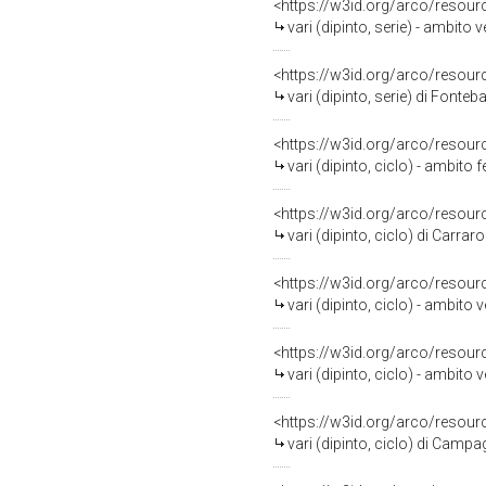
<https://w3id.org/arco/resour
vari (dipinto, serie) - ambito v
<https://w3id.org/arco/resour
vari (dipinto, serie) di Fonte
<https://w3id.org/arco/resour
vari (dipinto, ciclo) - ambito f
<https://w3id.org/arco/resour
vari (dipinto, ciclo) di Carrar
<https://w3id.org/arco/resour
vari (dipinto, ciclo) - ambito 
<https://w3id.org/arco/resour
vari (dipinto, ciclo) - ambito
<https://w3id.org/arco/resour
vari (dipinto, ciclo) di Cam