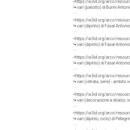
<https://w3id.org/arco/resour
vari (paliotto) di Burini Anton
<https://w3id.org/arco/resour
vari (dipinto) di Fasal Anton
<https://w3id.org/arco/resour
vari (dipinto) di Fasal Anton
<https://w3id.org/arco/resour
vari (dipinto) di Fasal Anton
<https://w3id.org/arco/resour
vari (vetrata, serie) - ambito 
<https://w3id.org/arco/resour
vari (decorazione a sbalzo, s
<https://w3id.org/arco/resour
vari (dipinto, ciclo) di Pellegr