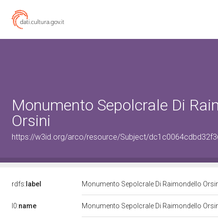
Monumento Sepolcrale Di Rai
Orsini
https://w3id.org/arco/resource/Subject/dc1c0064cdbd32
rdfs:
label
Monumento Sepolcrale Di Raimondello Orsi
l0:
name
Monumento Sepolcrale Di Raimondello Orsi