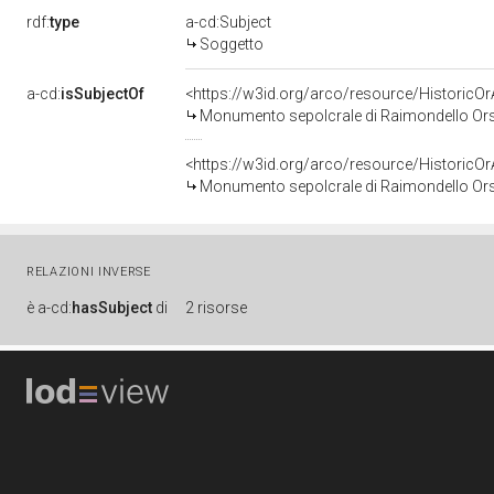
rdf:
type
a-cd:Subject
Soggetto
a-cd:
isSubjectOf
<https://w3id.org/arco/resource/HistoricO
Monumento sepolcrale di Raimondello Orsin
<https://w3id.org/arco/resource/HistoricO
Monumento sepolcrale di Raimondello Orsin
RELAZIONI INVERSE
è
a-cd:
hasSubject
di
2 risorse