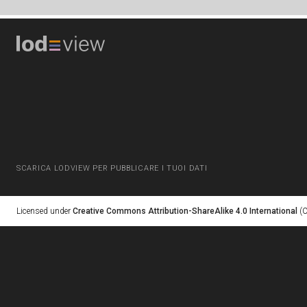
SCARICA LODVIEW PER PUBBLICARE I TUOI DATI
Licensed under
Creative Commons Attribution-ShareAlike 4.0 International
(C