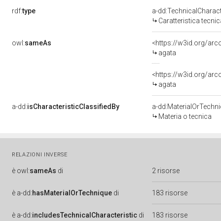
rdf:
type
a-dd:TechnicalCharact
Caratteristica tecnic
owl:
sameAs
<https://w3id.org/ar
agata
<https://w3id.org/ar
agata
a-dd:
isCharacteristicClassifiedBy
a-dd:MaterialOrTechn
Materia o tecnica
RELAZIONI INVERSE
è
owl:
sameAs
di
2 risorse
è
a-dd:
hasMaterialOrTechnique
di
183 risorse
è
a-dd:
includesTechnicalCharacteristic
di
183 risorse