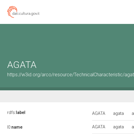
AGATA
https://w3id.org/arco/resource/TechnicalCharacteristic/aga
rdfs:
label
AGATA
agata
a
AGATA
agata
a
l0:
name