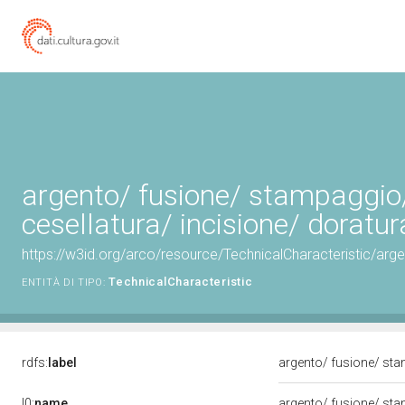
argento/ fusione/ stampaggio
cesellatura/ incisione/ doratur
https://w3id.org/arco/resource/TechnicalCharacteristic/arg
TechnicalCharacteristic
ENTITÀ DI TIPO:
rdfs:
label
argento/ fusione/ sta
l0:
name
argento/ fusione/ sta