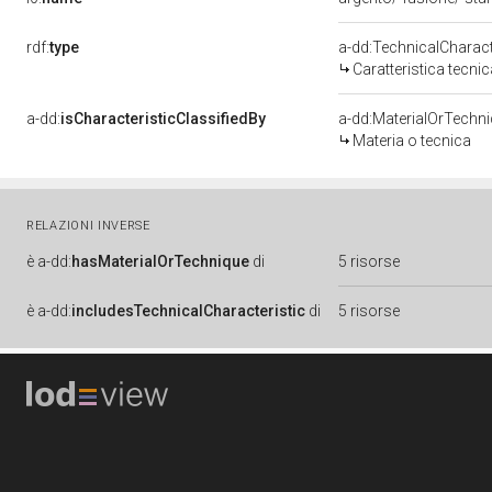
rdf:
type
a-dd:TechnicalCharact
Caratteristica tecnic
a-dd:
isCharacteristicClassifiedBy
a-dd:MaterialOrTechn
Materia o tecnica
RELAZIONI INVERSE
è
a-dd:
hasMaterialOrTechnique
di
5 risorse
è
a-dd:
includesTechnicalCharacteristic
di
5 risorse