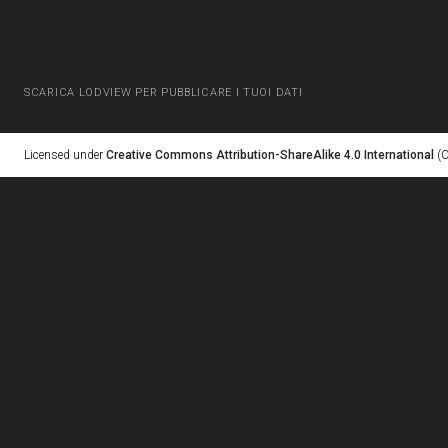
SCARICA LODVIEW PER PUBBLICARE I TUOI DATI
Licensed under
Creative Commons Attribution-ShareAlike 4.0 International
(C