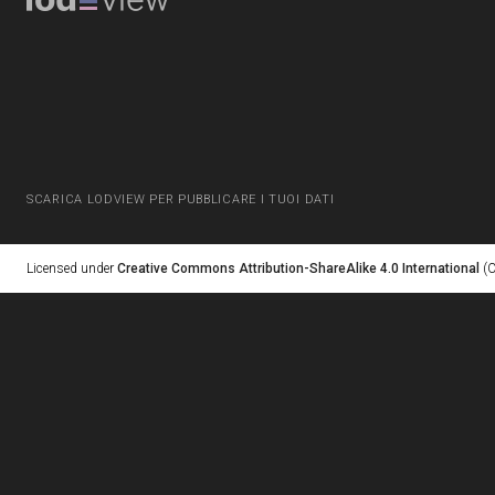
SCARICA LODVIEW PER PUBBLICARE I TUOI DATI
Licensed under
Creative Commons Attribution-ShareAlike 4.0 International
(C