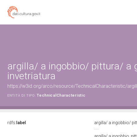
argilla/ a ingobbio/ pittura/ a 
invetriatura
https://w3id.org/arco/resource/TechnicalCharacteristic/argilla
TechnicalCharacteristic
ENTITÀ DI TIPO:
rdfs:
label
argilla/ a ingobbio/ pit
argilla/ a ingobbio, pitt