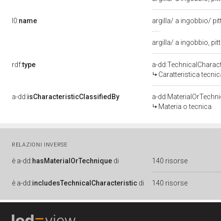
l0:
name
argilla/ a ingobbio/ pit
argilla/ a ingobbio, pitt
rdf:
type
a-dd:TechnicalCharact
Caratteristica tecnic
a-dd:
isCharacteristicClassifiedBy
a-dd:MaterialOrTechn
Materia o tecnica
RELAZIONI INVERSE
è
a-dd:
hasMaterialOrTechnique
di
140 risorse
è
a-dd:
includesTechnicalCharacteristic
di
140 risorse