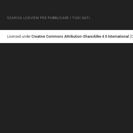
SCARICA LODVIEW PER PUBBLICARE I TUOI DATI
Licensed under
Creative Commons Attribution-ShareAlike 4.0 International
(C