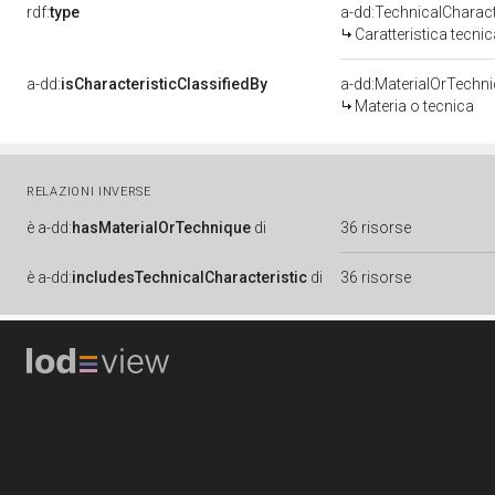
rdf:
type
a-dd:TechnicalCharact
Caratteristica tecnic
a-dd:
isCharacteristicClassifiedBy
a-dd:MaterialOrTechn
Materia o tecnica
RELAZIONI INVERSE
è
a-dd:
hasMaterialOrTechnique
di
36 risorse
è
a-dd:
includesTechnicalCharacteristic
di
36 risorse