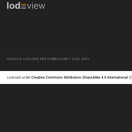
SCARICA LODVIEW PER PUBBLICARE I TUOI DATI
Licensed under
Creative Commons Attribution-ShareAlike 4.0 International
(C