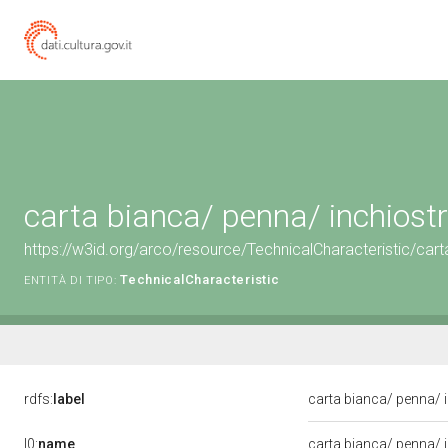
carta bianca/ penna/ inchiost
https://w3id.org/arco/resource/TechnicalCharacteristic/cart
TechnicalCharacteristic
ENTITÀ DI TIPO:
rdfs:
label
carta bianca/ penna/ 
l0:
name
carta bianca/ penna/ 