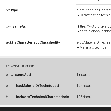
rdf:
type
a-dd:TechnicalCharact
Caratteristica tecnic
owl:
sameAs
carta bianca/ penna
a-dd:
isCharacteristicClassifiedBy
a-dd:MaterialOrTechn
Materia o tecnica
RELAZIONI INVERSE
è
owl:
sameAs
di
1 risorsa
è
a-dd:
hasMaterialOrTechnique
di
195 risorse
è
a-dd:
includesTechnicalCharacteristic
di
195 risorse