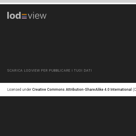
SCARICA LODVIEW PER PUBBLICARE I TUOI DATI
Licensed under
Creative Commons Attribution-ShareAlike 4.0 International
(C