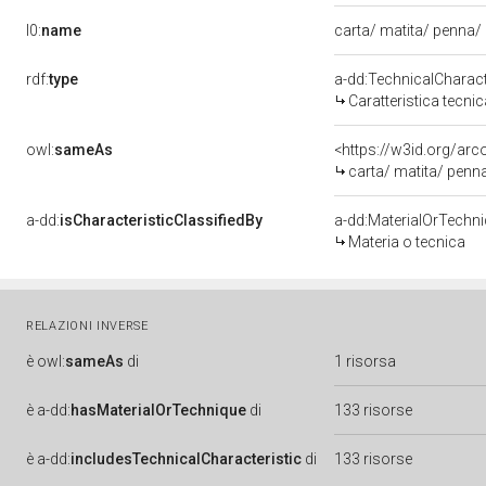
l0:
name
carta/ matita/ penna/
rdf:
type
a-dd:TechnicalCharact
Caratteristica tecnic
owl:
sameAs
carta/ matita/ penna
a-dd:
isCharacteristicClassifiedBy
a-dd:MaterialOrTechn
Materia o tecnica
RELAZIONI INVERSE
è
owl:
sameAs
di
1 risorsa
è
a-dd:
hasMaterialOrTechnique
di
133 risorse
è
a-dd:
includesTechnicalCharacteristic
di
133 risorse