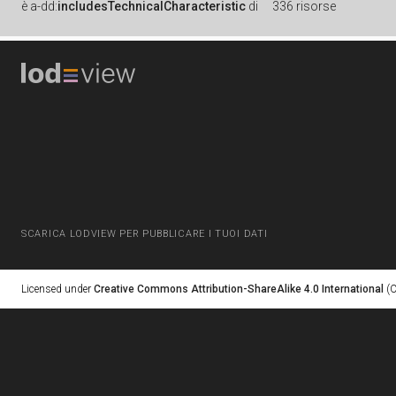
è
a-dd:
includesTechnicalCharacteristic
di
336 risorse
SCARICA LODVIEW PER PUBBLICARE I TUOI DATI
Licensed under
Creative Commons Attribution-ShareAlike 4.0 International
(C