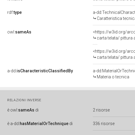
rdf:
type
a-dd:TechnicalCharact
Caratteristica tecnic
owl:
sameAs
<https://w3id.org/arc
carta telata/ pittura 
<https://w3id.org/arc
carta telata/ pittura 
a-dd:
isCharacteristicClassifiedBy
a-dd:MaterialOrTechn
Materia o tecnica
RELAZIONI INVERSE
è
owl:
sameAs
di
2 risorse
è
a-dd:
hasMaterialOrTechnique
di
336 risorse