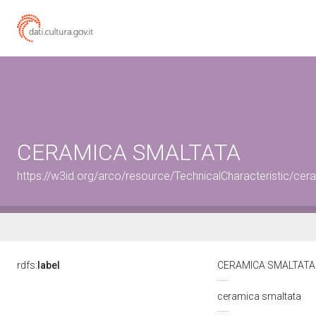
CERAMICA SMALTATA
https://w3id.org/arco/resource/TechnicalCharacteristic/cer
rdfs:
label
CERAMICA SMALTAT
ceramica smaltata