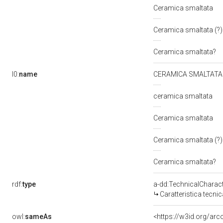
Ceramica smaltata
Ceramica smaltata (?
Ceramica smaltata?
l0:
name
CERAMICA SMALTAT
ceramica smaltata
Ceramica smaltata
Ceramica smaltata (?
Ceramica smaltata?
rdf:
type
a-dd:TechnicalCharact
Caratteristica tecnic
owl:
sameAs
<https://w3id.org/ar