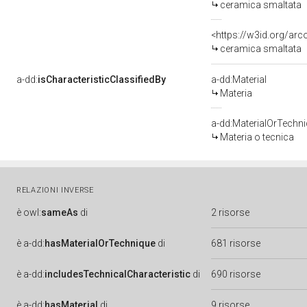
ceramica smaltata
<https://w3id.org/ar
ceramica smaltata
a-dd:
isCharacteristicClassifiedBy
a-dd:Material
Materia
a-dd:MaterialOrTechn
Materia o tecnica
RELAZIONI INVERSE
è
owl:
sameAs
di
2 risorse
è
a-dd:
hasMaterialOrTechnique
di
681 risorse
è
a-dd:
includesTechnicalCharacteristic
di
690 risorse
è
a-dd:
hasMaterial
di
9 risorse