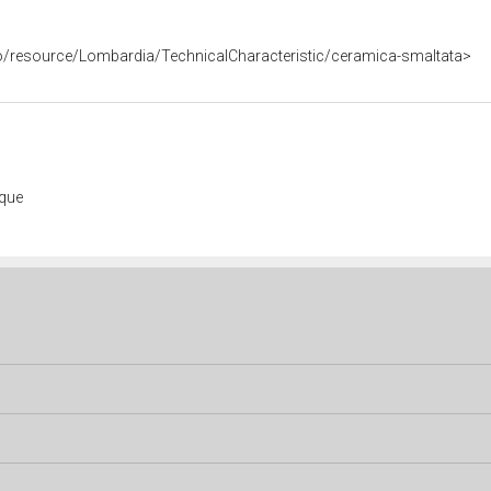
co/resource/Lombardia/TechnicalCharacteristic/ceramica-smaltata>
ique