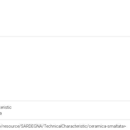
)
A
)
eristic
a
co/resource/SARDEGNA/TechnicalCharacteristic/ceramica-smaltata>