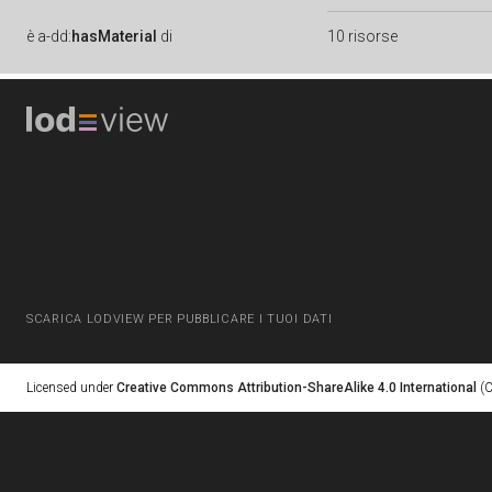
è
a-dd:
hasMaterial
di
10 risorse
SCARICA LODVIEW PER PUBBLICARE I TUOI DATI
Licensed under
Creative Commons Attribution-ShareAlike 4.0 International
(C