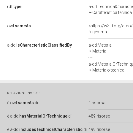
rdf:
type
a-dd:TechnicalCharacter
Caratteristica tecnica
owl:
sameAs
<https://w3id.org/arc
gemma
a-dd:
isCharacteristicClassifiedBy
a-dd:Material
Materia
a-dd:MaterialOrTechniq
Materia o tecnica
RELAZIONI INVERSE
è
owl:
sameAs
di
1 risorsa
è
a-dd:
hasMaterialOrTechnique
di
489 risorse
è
a-dd:
includesTechnicalCharacteristic
di
499 risorse