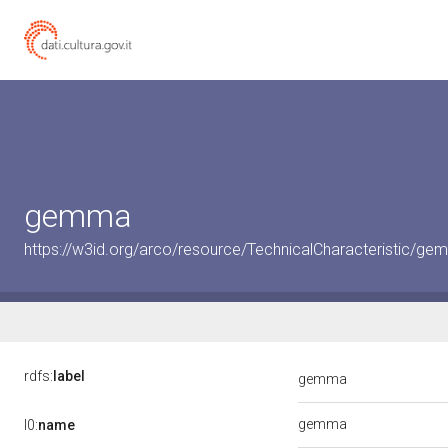
gemma
https://w3id.org/arco/resource/TechnicalCharacteristic/g
rdfs:
label
gemma
gemma
l0:
name