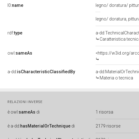
l0:
name
legno/ doratura/ pittu
legno/ doratura, pittu
rdf:
type
a-dd:TechnicalCharact
Caratteristica tecnic
owl:
sameAs
<https://w3id.org/arc
a-dd:
isCharacteristicClassifiedBy
a-dd:MaterialOrTechn
Materia o tecnica
RELAZIONI INVERSE
è
owl:
sameAs
di
1 risorsa
è
a-dd:
hasMaterialOrTechnique
di
2179 risorse