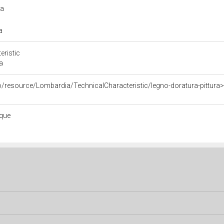
ra
ra
eristic
a
o/resource/Lombardia/TechnicalCharacteristic/legno-doratura-pittura>
ique