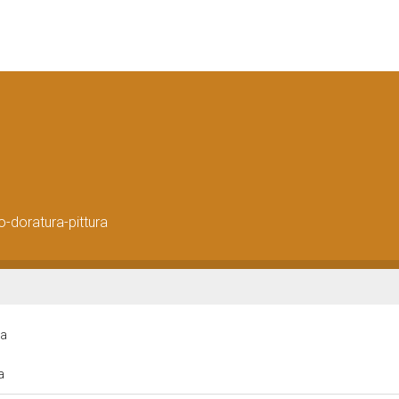
o-doratura-pittura
ra
ra