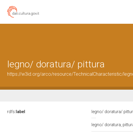
legno/ doratura/ pittura
https://w3id.org/arco/resource/TechnicalCharacteristic/legn
rdfs:
label
legno/ doratura/ pittu
legno/ doratura, pittu