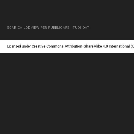
SCARICA LODVIEW PER PUBBLICARE I TUOI DATI
Licensed under
Creative Commons Attribution-ShareAlike 4.0 International
(C