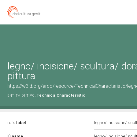
legno/ incisione/ scultura/ dor
pittura
https://w3id.org/arco/resource/TechnicalCharacteristic/legno
TechnicalCharacteristic
ENTITÀ DI TIPO:
rdfs:
label
legno/ incisione/ scul
l0:
name
legno/ incisione/ scul