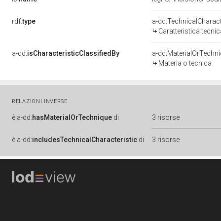
rdf:
type
a-dd:TechnicalCharact
Caratteristica tecnic
a-dd:
isCharacteristicClassifiedBy
a-dd:MaterialOrTechn
Materia o tecnica
RELAZIONI INVERSE
è
a-dd:
hasMaterialOrTechnique
di
3 risorse
è
a-dd:
includesTechnicalCharacteristic
di
3 risorse