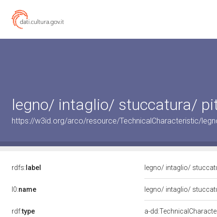
legno/ intaglio/ stuccatura/ pi
https://w3id.org/arco/resource/TechnicalCharacteristic/legno
rdfs:
label
legno/ intaglio/ stuccat
l0:
name
legno/ intaglio/ stuccat
rdf:
type
a-dd:TechnicalCharacter