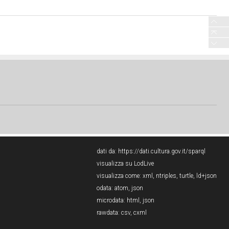
dati da:
https://dati.cultura.gov.it/sparql
visualizza su LodLive
visualizza come:
xml
,
ntriples
,
turtle
,
ld+json
odata:
atom
,
json
microdata:
html
,
json
rawdata:
csv
,
cxml