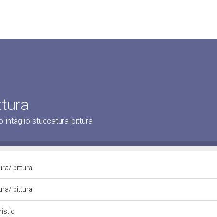
ttura
-intaglio-stuccatura-pittura
ura/ pittura
ura/ pittura
istic