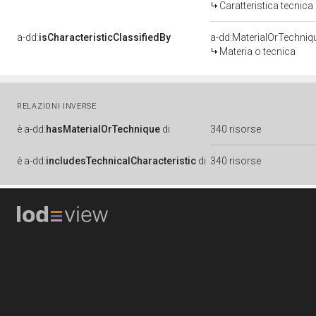
Caratteristica tecnica
a-dd:
isCharacteristicClassifiedBy
a-dd:MaterialOrTechniq
Materia o tecnica
RELAZIONI INVERSE
è
a-dd:
hasMaterialOrTechnique
di
340 risorse
è
a-dd:
includesTechnicalCharacteristic
di
340 risorse