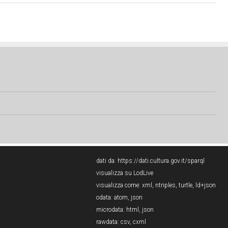
dati da:
https://dati.cultura.gov.it/sparql
visualizza su LodLive
visualizza come:
xml
,
ntriples
,
turtle
,
ld+json
odata:
atom
,
json
microdata:
html
,
json
rawdata:
csv
,
cxml