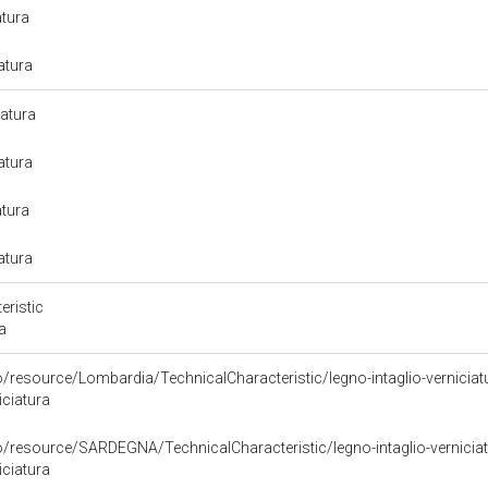
atura
iatura
iatura
iatura
atura
iatura
eristic
a
o/resource/Lombardia/TechnicalCharacteristic/legno-intaglio-verniciat
iciatura
o/resource/SARDEGNA/TechnicalCharacteristic/legno-intaglio-vernicia
iciatura