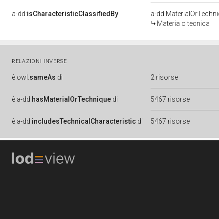
a-dd:
isCharacteristicClassifiedBy
a-dd:MaterialOrTechn
Materia o tecnica
RELAZIONI INVERSE
è
owl:
sameAs
di
2 risorse
è
a-dd:
hasMaterialOrTechnique
di
5467 risorse
è
a-dd:
includesTechnicalCharacteristic
di
5467 risorse