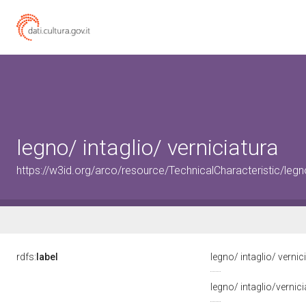
legno/ intaglio/ verniciatura
https://w3id.org/arco/resource/TechnicalCharacteristic/legno
rdfs:
label
legno/ intaglio/ vernic
legno/ intaglio/vernic