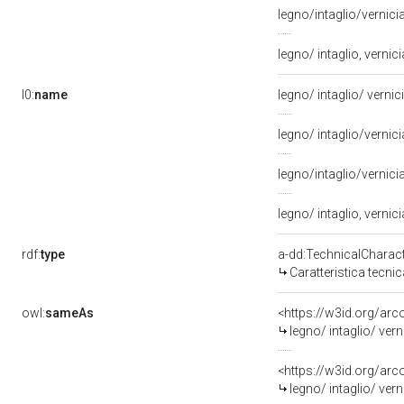
legno/intaglio/vernici
legno/ intaglio, vernic
l0:
name
legno/ intaglio/ vernic
legno/ intaglio/vernic
legno/intaglio/vernici
legno/ intaglio, vernic
rdf:
type
a-dd:TechnicalCharact
Caratteristica tecnic
owl:
sameAs
<https://w3id.org/arc
legno/ intaglio/ vern
<https://w3id.org/arc
legno/ intaglio/ vern