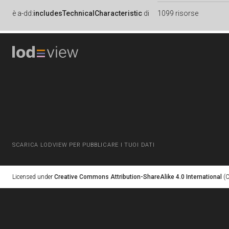
è
a-dd:
includesTechnicalCharacteristic
di
1099 risorse
SCARICA LODVIEW PER PUBBLICARE I TUOI DATI
Licensed under
Creative Commons Attribution-ShareAlike 4.0 International
(C