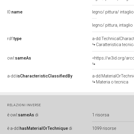
l0:
name
legno/ pittura/ intagli
legno/ pittura, intaglio
rdf:
type
a-dd:TechnicalCharact
Caratteristica tecnic
owl:
sameAs
<https://w3id.org/arc
a-dd:
isCharacteristicClassifiedBy
a-dd:MaterialOrTechn
Materia o tecnica
RELAZIONI INVERSE
è
owl:
sameAs
di
1 risorsa
è
a-dd:
hasMaterialOrTechnique
di
1099 risorse