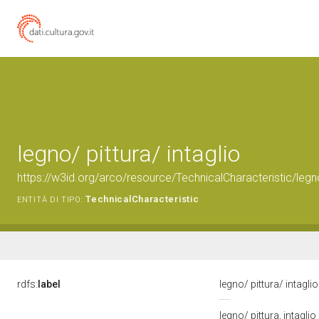
legno/ pittura/ intaglio
https://w3id.org/arco/resource/TechnicalCharacteristic/legno-
TechnicalCharacteristic
ENTITÀ DI TIPO:
rdfs:
label
legno/ pittura/ intagli
legno/ pittura, intaglio