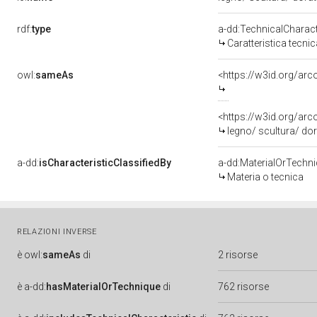
rdf:
type
a-dd:TechnicalCharact
Caratteristica tecnic
owl:
sameAs
<https://w3id.org/arc
<https://w3id.org/ar
legno/ scultura/ dor
a-dd:
isCharacteristicClassifiedBy
a-dd:MaterialOrTechn
Materia o tecnica
RELAZIONI INVERSE
è
owl:
sameAs
di
2 risorse
è
a-dd:
hasMaterialOrTechnique
di
762 risorse