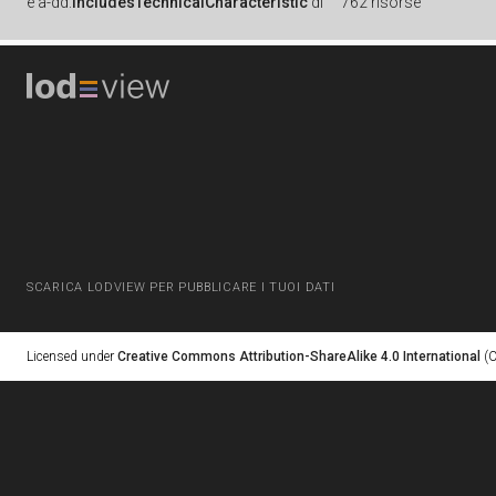
è
a-dd:
includesTechnicalCharacteristic
di
762 risorse
SCARICA LODVIEW PER PUBBLICARE I TUOI DATI
Licensed under
Creative Commons Attribution-ShareAlike 4.0 International
(C