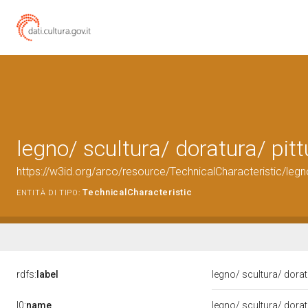
legno/ scultura/ doratura/ pitt
https://w3id.org/arco/resource/TechnicalCharacteristic/legno
TechnicalCharacteristic
ENTITÀ DI TIPO:
rdfs:
label
legno/ scultura/ dorat
l0:
name
legno/ scultura/ dorat