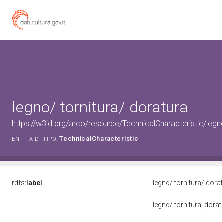
legno/ tornitura/ doratura
https://w3id.org/arco/resource/TechnicalCharacteristic/legn
TechnicalCharacteristic
ENTITÀ DI TIPO:
rdfs:
label
legno/ tornitura/ dora
legno/ tornitura, dora