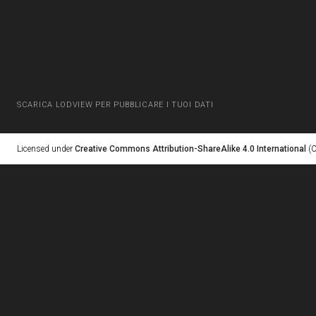
SCARICA LODVIEW PER PUBBLICARE I TUOI DATI
Licensed under
Creative Commons Attribution-ShareAlike 4.0 International
(C