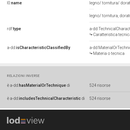
l0:
name
legno/ tornitura/ dora
legno/ tornitura, dora
rdf:
type
a-dd:TechnicalCharact
Caratteristica tecnic
a-dd:
isCharacteristicClassifiedBy
a-dd:MaterialOrTechn
Materia o tecnica
RELAZIONI INVERSE
è
a-dd:
hasMaterialOrTechnique
di
524 risorse
è
a-dd:
includesTechnicalCharacteristic
di
524 risorse