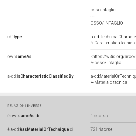
osso intaglio
OSSO/ INTAGLIO
rdf:
type
a-dd:TechnicalCharacter
Caratteristica tecnica
owl:
sameAs
<https://w3id.org/arco
osso/ intaglio
a-dd:
isCharacteristicClassifiedBy
a-dd:MaterialOrTechniq
Materia o tecnica
RELAZIONI INVERSE
è
owl:
sameAs
di
1 risorsa
è
a-dd:
hasMaterialOrTechnique
di
721 risorse