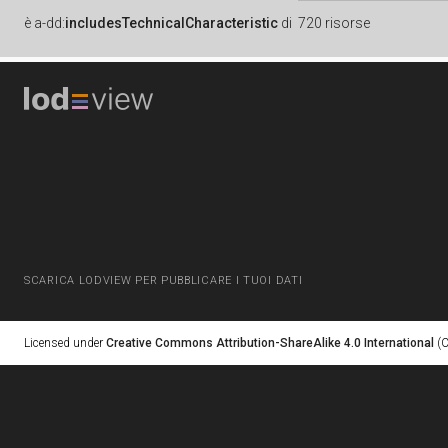
è
a-dd:
includesTechnicalCharacteristic
di
720 risorse
SCARICA LODVIEW PER PUBBLICARE I TUOI DATI
Licensed under
Creative Commons Attribution-ShareAlike 4.0 International
(C