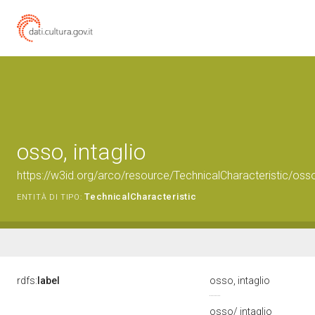
osso, intaglio
https://w3id.org/arco/resource/TechnicalCharacteristic/osso
TechnicalCharacteristic
ENTITÀ DI TIPO:
rdfs:
label
osso, intaglio
osso/ intaglio