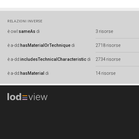
RELAZIONI INVERSE
è
owl:
sameAs
di
3 risorse
è
a-dd:
hasMaterialOrTechnique
di
2718 risorse
è
a-dd:
includesTechnicalCharacteristic
di
2734 risorse
è
a-dd:
hasMaterial
di
14 risorse