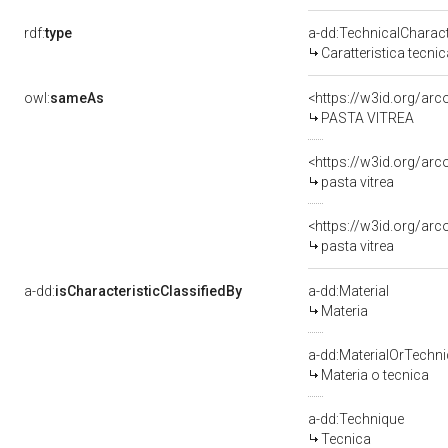
rdf:
type
a-dd:TechnicalCharact
Caratteristica tecnic
owl:
sameAs
<https://w3id.org/arc
PASTA VITREA
<https://w3id.org/ar
pasta vitrea
<https://w3id.org/arc
pasta vitrea
a-dd:
isCharacteristicClassifiedBy
a-dd:Material
Materia
a-dd:MaterialOrTechn
Materia o tecnica
a-dd:Technique
Tecnica