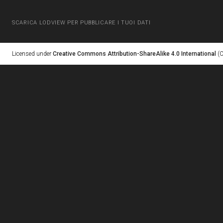
SCARICA LODVIEW PER PUBBLICARE I TUOI DATI
Licensed under
Creative Commons Attribution-ShareAlike 4.0 International
(C