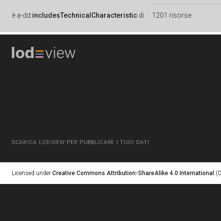
è
a-dd:
includesTechnicalCharacteristic
di
1201 risorse
SCARICA LODVIEW PER PUBBLICARE I TUOI DATI
Licensed under
Creative Commons Attribution-ShareAlike 4.0 International
(C