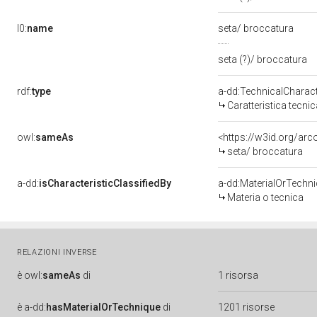
l0:
name
seta/ broccatura
seta (?)/ broccatura
rdf:
type
a-dd:TechnicalCharact
Caratteristica tecnic
owl:
sameAs
<https://w3id.org/ar
seta/ broccatura
a-dd:
isCharacteristicClassifiedBy
a-dd:MaterialOrTechn
Materia o tecnica
RELAZIONI INVERSE
è
owl:
sameAs
di
1 risorsa
è
a-dd:
hasMaterialOrTechnique
di
1201 risorse