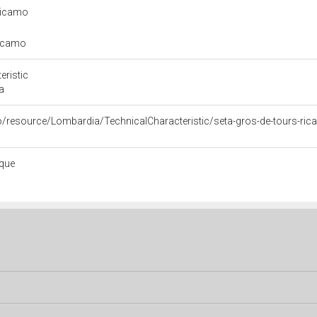
 ricamo
ricamo
eristic
a
co/resource/Lombardia/TechnicalCharacteristic/seta-gros-de-tours-ri
ique