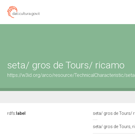
seta/ gros de Tours/ ricamo
https://w3id.org/arco/resource/TechnicalCharacteristic/set
rdfs:
label
seta/ gros de Tours/
seta/ gros de Tours, 