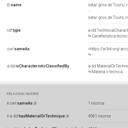
l0:
name
seta/ gros de Tours/
seta/ gros de Tours, 
rdf:
type
a-dd:TechnicalCharact
Caratteristica tecnic
owl:
sameAs
<https://w3id.org/ar
a-dd:
isCharacteristicClassifiedBy
a-dd:MaterialOrTechn
Materia o tecnica
RELAZIONI INVERSE
è
owl:
sameAs
di
1 risorsa
è
a-dd:
hasMaterialOrTechnique
di
4061 risorse