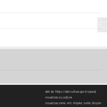
dati da:
https://dati.cultura.gov.it/sparql
visualizza su LodLive
visualizza come:
xml
,
ntriples
,
turtle
,
ld+json