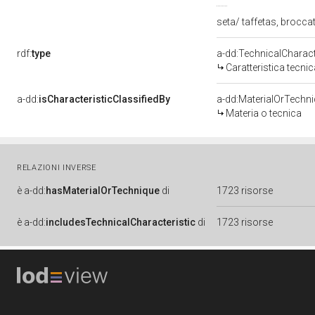
seta/ taffetas, brocca
rdf:
type
a-dd:TechnicalCharact
Caratteristica tecnic
a-dd:
isCharacteristicClassifiedBy
a-dd:MaterialOrTechn
Materia o tecnica
RELAZIONI INVERSE
è
a-dd:
hasMaterialOrTechnique
di
1723 risorse
è
a-dd:
includesTechnicalCharacteristic
di
1723 risorse