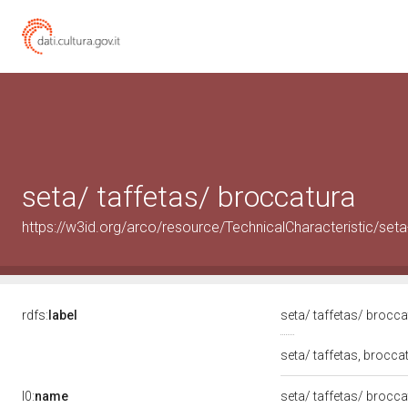
seta/ taffetas/ broccatura
https://w3id.org/arco/resource/TechnicalCharacteristic/seta
rdfs:
label
seta/ taffetas/ brocc
seta/ taffetas, brocca
l0:
name
seta/ taffetas/ brocc