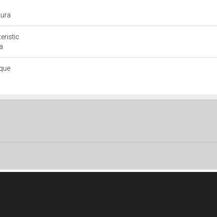
tura
eristic
a
ique