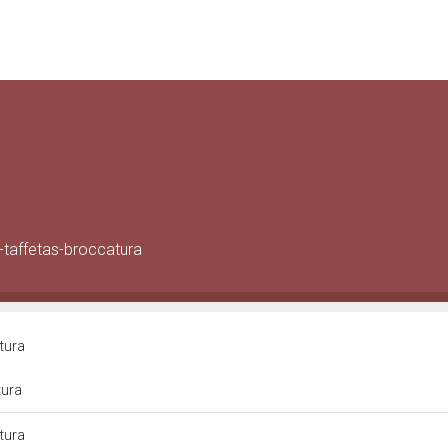
-taffetas-broccatura
atura
tura
atura