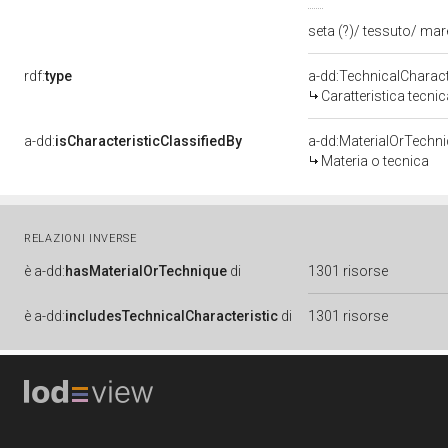
seta (?)/ tessuto/ ma
rdf:
type
a-dd:TechnicalCharact
Caratteristica tecnic
a-dd:
isCharacteristicClassifiedBy
a-dd:MaterialOrTechn
Materia o tecnica
RELAZIONI INVERSE
è
a-dd:
hasMaterialOrTechnique
di
1301 risorse
è
a-dd:
includesTechnicalCharacteristic
di
1301 risorse