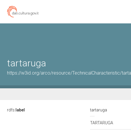
tartaruga
https://w3id.org/arco/resource/TechnicalCharacteristic/tart
rdfs:
label
tartaruga
TARTARUGA