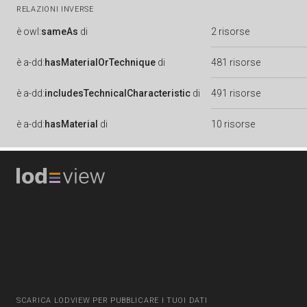
RELAZIONI INVERSE
è
owl:
sameAs
di
2 risorse
è
a-dd:
hasMaterialOrTechnique
di
481 risorse
è
a-dd:
includesTechnicalCharacteristic
di
491 risorse
è
a-dd:
hasMaterial
di
10 risorse
SCARICA LODVIEW PER PUBBLICARE I TUOI DATI