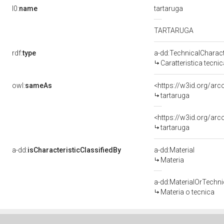
l0:
name
tartaruga
TARTARUGA
rdf:
type
a-dd:TechnicalCharact
Caratteristica tecnic
owl:
sameAs
<https://w3id.org/arc
tartaruga
<https://w3id.org/ar
tartaruga
a-dd:
isCharacteristicClassifiedBy
a-dd:Material
Materia
a-dd:MaterialOrTechn
Materia o tecnica