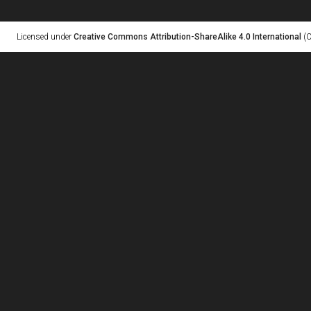
Licensed under
Creative Commons Attribution-ShareAlike 4.0 International
(C