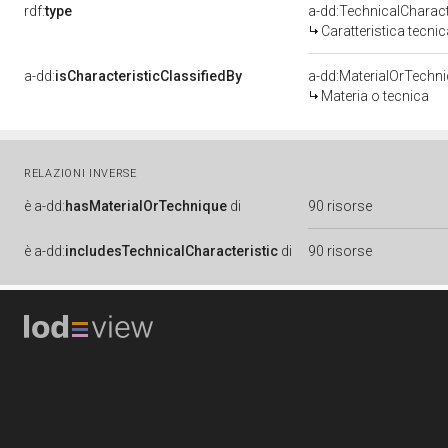
rdf:
type
a-dd:TechnicalCharact
Caratteristica tecnic
a-dd:
isCharacteristicClassifiedBy
a-dd:MaterialOrTechn
Materia o tecnica
RELAZIONI INVERSE
è
a-dd:
hasMaterialOrTechnique
di
90 risorse
è
a-dd:
includesTechnicalCharacteristic
di
90 risorse