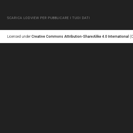
SCARICA LODVIEW PER PUBBLICARE I TUOI DATI
Licensed under
Creative Commons Attribution-ShareAlike 4.0 International
(C