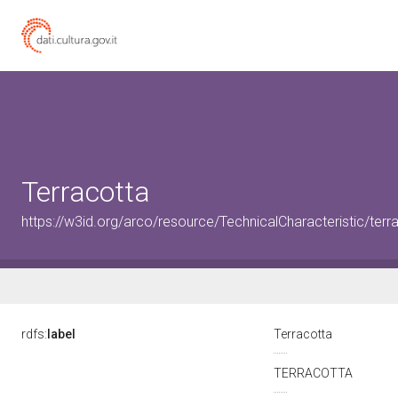
Terracotta
https://w3id.org/arco/resource/TechnicalCharacteristic/terr
rdfs:
label
Terracotta
TERRACOTTA