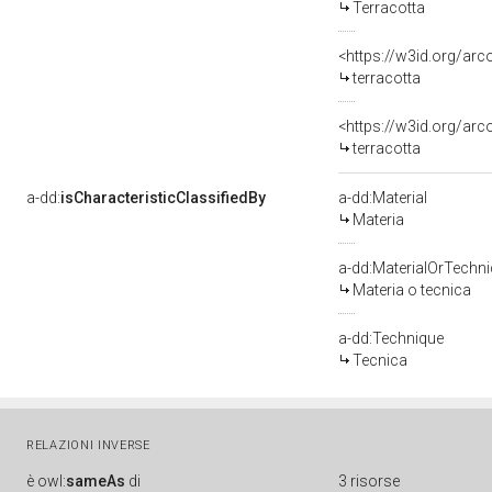
Terracotta
<https://w3id.org/ar
terracotta
<https://w3id.org/arc
terracotta
a-dd:
isCharacteristicClassifiedBy
a-dd:Material
Materia
a-dd:MaterialOrTechn
Materia o tecnica
a-dd:Technique
Tecnica
RELAZIONI INVERSE
è
owl:
sameAs
di
3 risorse