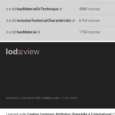
è
a-dd:
hasMaterialOrTechnique
di
4880 risorse
è
a-dd:
includesTechnicalCharacteristic
di
6764 risorse
è
a-dd:
hasMaterial
di
1799 risorse
SCARICA LODVIEW PER PUBBLICARE I TUOI DATI
Licensed under
Creative Commons Attribution-ShareAlike 4.0 International
(C