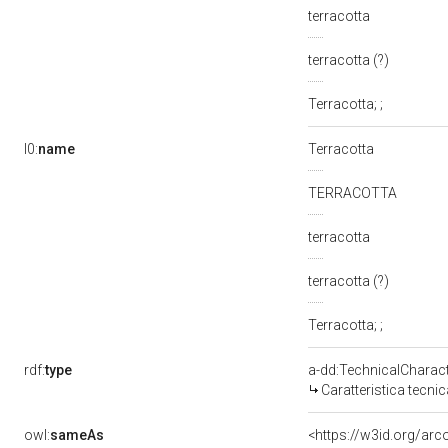
terracotta
terracotta (?)
Terracotta; ;
l0:
name
Terracotta
TERRACOTTA
terracotta
terracotta (?)
Terracotta; ;
rdf:
type
a-dd:TechnicalCharact
Caratteristica tecnic
owl:
sameAs
<https://w3id.org/arc