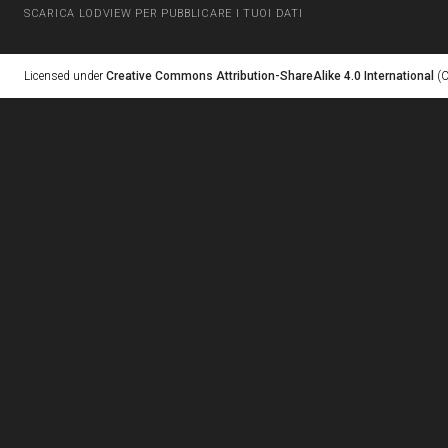
SCARICA LODVIEW PER PUBBLICARE I TUOI DATI
Licensed under
Creative Commons Attribution-ShareAlike 4.0 International
(C