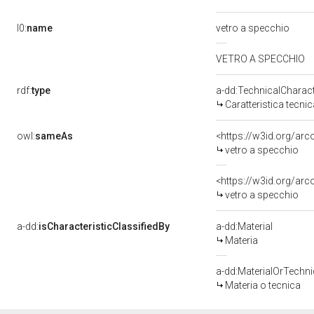
l0:
name
vetro a specchio
VETRO A SPECCHIO
rdf:
type
a-dd:TechnicalCharact
Caratteristica tecnic
owl:
sameAs
<https://w3id.org/ar
vetro a specchio
<https://w3id.org/ar
vetro a specchio
a-dd:
isCharacteristicClassifiedBy
a-dd:Material
Materia
a-dd:MaterialOrTechn
Materia o tecnica