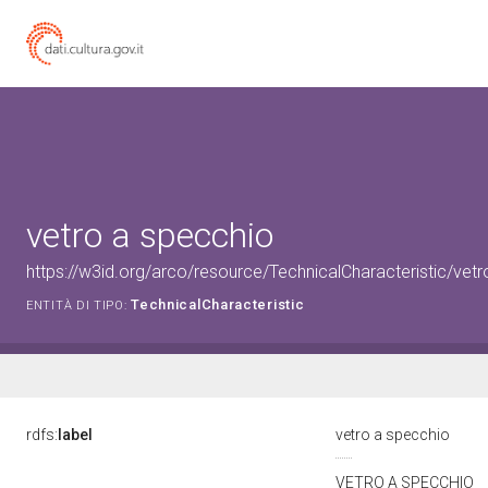
vetro a specchio
https://w3id.org/arco/resource/TechnicalCharacteristic/vet
TechnicalCharacteristic
ENTITÀ DI TIPO:
rdfs:
label
vetro a specchio
VETRO A SPECCHIO