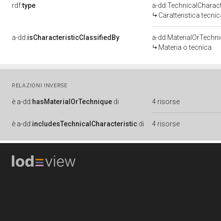
rdf:
type
a-dd:TechnicalCharact
Caratteristica tecnic
a-dd:
isCharacteristicClassifiedBy
a-dd:MaterialOrTechn
Materia o tecnica
RELAZIONI INVERSE
è
a-dd:
hasMaterialOrTechnique
di
4 risorse
è
a-dd:
includesTechnicalCharacteristic
di
4 risorse