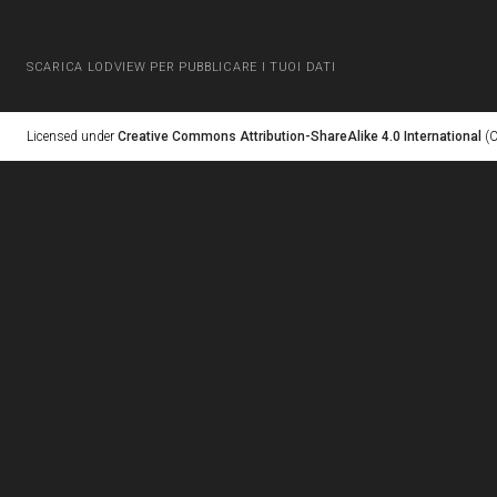
SCARICA LODVIEW PER PUBBLICARE I TUOI DATI
Licensed under
Creative Commons Attribution-ShareAlike 4.0 International
(C