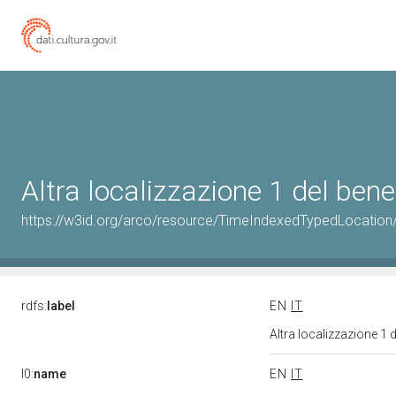
Altra localizzazione 1 del be
https://w3id.org/arco/resource/TimeIndexedTypedLocation
rdfs:
label
EN
IT
Altra localizzazione 1
l0:
name
EN
IT