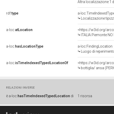
Altra localizzazione 1
rdf:
type
a-loc:TimeIndexedTyp
Localizzazione tipiz
a-loc:
atLocation
<https://w3id.org/ar
ITALIA Piemonte NO
a-loc:
hasLocationType
a-loc:FindingLocation
Luogo di reperiment
a-loc:
isTimeIndexedTypedLocationOf
<https://w3id.org/ar
bottiglia/ ansa (PE
RELAZIONI INVERSE
è
a-loc:
hasTimeIndexedTypedLocation
di
1 risorsa