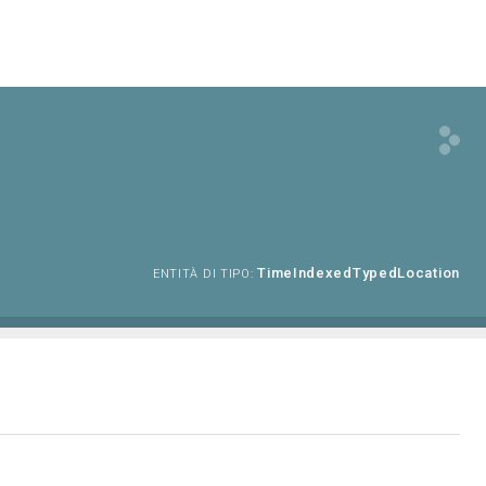
TimeIndexedTypedLocation
ENTITÀ DI TIPO: