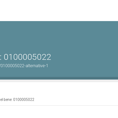
ne: 0100005022
/0100005022-alternative-1
 del bene: 0100005022