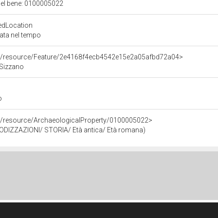
 del bene: 0100005022
edLocation
zata nel tempo
co/resource/Feature/2e4168f4ecb4542e15e2a05afbd72a04>
 Sizzano
o
co/resource/ArchaeologicalProperty/0100005022>
RIODIZZAZIONI/ STORIA/ Età antica/ Età romana)