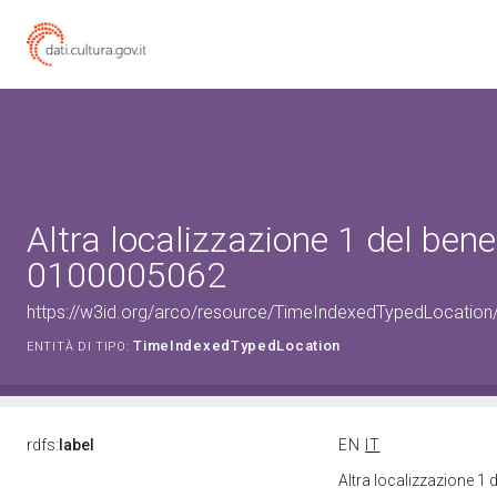
Altra localizzazione 1 del bene
0100005062
https://w3id.org/arco/resource/TimeIndexedTypedLocation
TimeIndexedTypedLocation
ENTITÀ DI TIPO:
rdfs:
label
EN
IT
Altra localizzazione 1