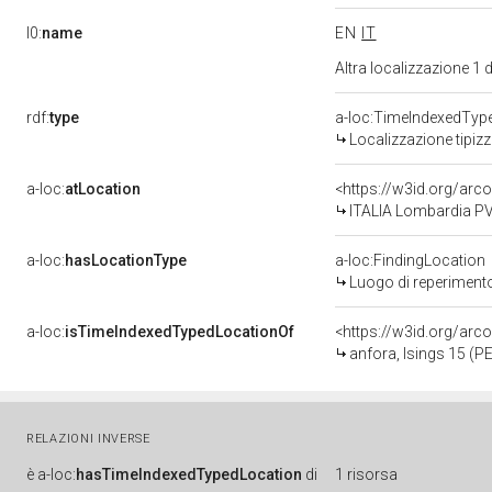
l0:
name
EN
IT
Altra localizzazione 1
rdf:
type
a-loc:TimeIndexedTyp
Localizzazione tipiz
a-loc:
atLocation
<https://w3id.org/a
ITALIA Lombardia P
a-loc:
hasLocationType
a-loc:FindingLocation
Luogo di reperiment
a-loc:
isTimeIndexedTypedLocationOf
<https://w3id.org/ar
anfora, Isings 15 (
RELAZIONI INVERSE
è
a-loc:
hasTimeIndexedTypedLocation
di
1 risorsa