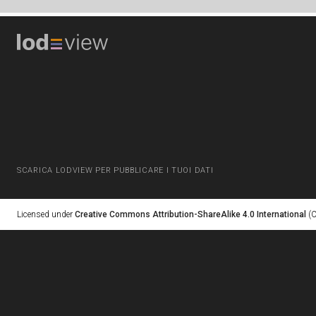
SCARICA LODVIEW PER PUBBLICARE I TUOI DATI
Licensed under
Creative Commons Attribution-ShareAlike 4.0 International
(C