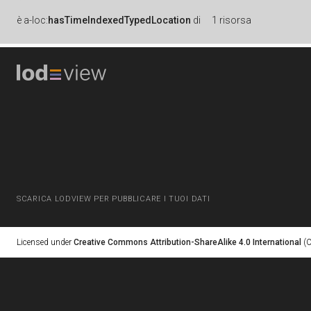
è
a-loc:
hasTimeIndexedTypedLocation
di
1 risorsa
SCARICA LODVIEW PER PUBBLICARE I TUOI DATI
Licensed under
Creative Commons Attribution-ShareAlike 4.0 International
(C