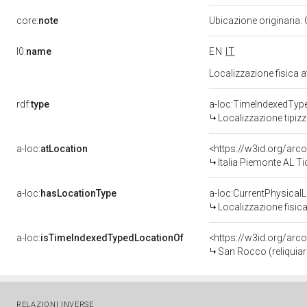
core:
note
Ubicazione originaria:
l0:
name
EN
IT
Localizzazione fisica 
rdf:
type
a-loc:TimeIndexedTyp
Localizzazione tipiz
a-loc:
atLocation
<https://w3id.org/ar
Italia Piemonte AL Ti
a-loc:
hasLocationType
a-loc:CurrentPhysical
Localizzazione fisica
a-loc:
isTimeIndexedTypedLocationOf
<https://w3id.org/arc
San Rocco (reliquiar
RELAZIONI INVERSE