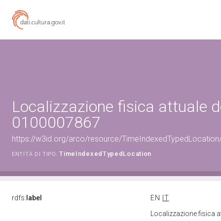
Localizzazione fisica attuale d
0100007867
https://w3id.org/arco/resource/TimeIndexedTypedLocation
TimeIndexedTypedLocation
ENTITÀ DI TIPO:
rdfs:
label
EN
IT
Localizzazione fisica 