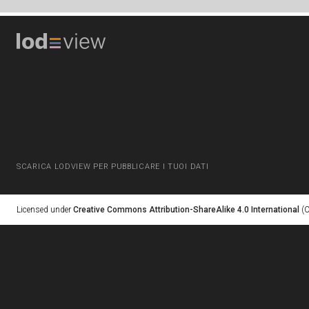
SCARICA LODVIEW PER PUBBLICARE I TUOI DATI
Licensed under
Creative Commons Attribution-ShareAlike 4.0 International
(C