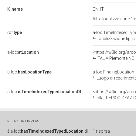
l0:
name
EN
IT
Altra localizzazione 1
rdf:
type
a-loc:TimeIndexedTyp
Localizzazione tipiz
a-loc:
atLocation
<https://w3id.org/ar
ITALIA Piemonte NO 
a-loc:
hasLocationType
a-loc:FindingLocation
Luogo di reperiment
a-loc:
isTimeIndexedTypedLocationOf
<https://w3id.org/ar
olla (PERIODIZZAZIO
RELAZIONI INVERSE
è
a-loc:
hasTimeIndexedTypedLocation
di
1 risorsa