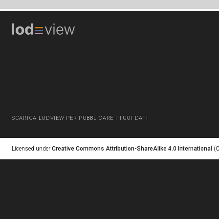
SCARICA LODVIEW PER PUBBLICARE I TUOI DATI
Licensed under
Creative Commons Attribution-ShareAlike 4.0 International
(C