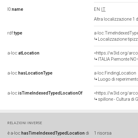
l0:
name
EN
IT
Altra localizzazione 1
rdf:
type
a-loc:TimeIndexedTyp
Localizzazione tipiz
a-loc:
atLocation
<https://w3id.org/a
ITALIA Piemonte NO 
a-loc:
hasLocationType
a-loc:FindingLocation
Luogo di reperiment
a-loc:
isTimeIndexedTypedLocationOf
<https://w3id.org/ar
spillone - Cultura d
RELAZIONI INVERSE
è
a-loc:
hasTimeIndexedTypedLocation
di
1 risorsa