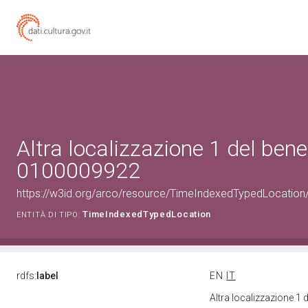
Altra localizzazione 1 del bene
0100009922
https://w3id.org/arco/resource/TimeIndexedTypedLocation
TimeIndexedTypedLocation
ENTITÀ DI TIPO:
rdfs:
label
EN
IT
Altra localizzazione 1