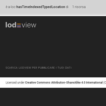
è
a-loc:
hasTimeIndexedTypedLocation
di
1 risorsa
SCARICA LODVIEW PER PUBBLICARE I TUOI DATI
Licensed under
Creative Commons Attribution-ShareAlike 4.0 International
(C