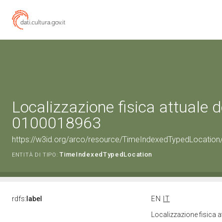
Localizzazione fisica attuale d
0100018963
https://w3id.org/arco/resource/TimeIndexedTypedLocation
TimeIndexedTypedLocation
ENTITÀ DI TIPO:
rdfs:
label
EN
IT
Localizzazione fisica 