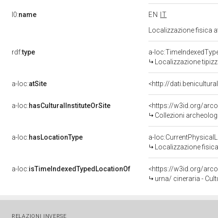
l0:
name
EN
IT
Localizzazione fisica 
rdf:
type
a-loc:TimeIndexedTyp
Localizzazione tipiz
a-loc:
atSite
<http://dati.benicultu
a-loc:
hasCulturalInstituteOrSite
<https://w3id.org/arc
Collezioni archeolog
a-loc:
hasLocationType
a-loc:CurrentPhysical
Localizzazione fisica
a-loc:
isTimeIndexedTypedLocationOf
<https://w3id.org/ar
urna/ cineraria - Cul
RELAZIONI INVERSE