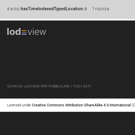
è
a-loc:
hasTimeIndexedTypedLocation
di
1 risorsa
SCARICA LODVIEW PER PUBBLICARE I TUOI DATI
Licensed under
Creative Commons Attribution-ShareAlike 4.0 International
(C