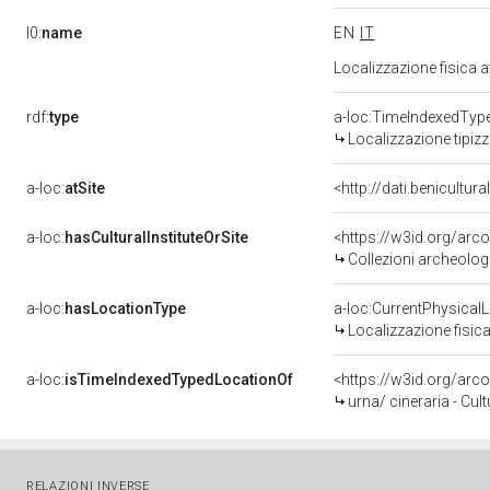
l0:
name
EN
IT
Localizzazione fisica 
rdf:
type
a-loc:TimeIndexedTyp
Localizzazione tipiz
a-loc:
atSite
<http://dati.benicultu
a-loc:
hasCulturalInstituteOrSite
<https://w3id.org/arc
Collezioni archeolog
a-loc:
hasLocationType
a-loc:CurrentPhysical
Localizzazione fisica
a-loc:
isTimeIndexedTypedLocationOf
<https://w3id.org/ar
urna/ cineraria - Cul
RELAZIONI INVERSE