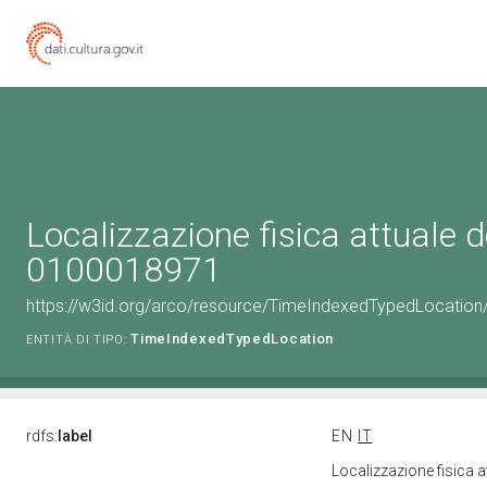
Localizzazione fisica attuale d
0100018971
https://w3id.org/arco/resource/TimeIndexedTypedLocation
TimeIndexedTypedLocation
ENTITÀ DI TIPO:
rdfs:
label
EN
IT
Localizzazione fisica 