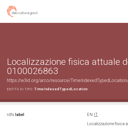
Localizzazione fisica attuale d
0100026863
https://w3id.org/arco/resource/TimeIndexedTypedLocation
TimeIndexedTypedLocation
ENTITÀ DI TIPO:
rdfs:
label
EN
IT
Localizzazione fisica 