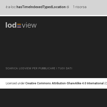
è
a-loc:
hasTimeIndexedTypedLocation
di
1 risorsa
SCARICA LODVIEW PER PUBBLICARE I TUOI DATI
Licensed under
Creative Commons Attribution-ShareAlike 4.0 International
(C