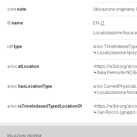
core:
note
Ubicazione originaria:
l0:
name
EN
IT
Localizzazione fisica 
rdf:
type
a-loc:TimeIndexedTyp
Localizzazione tipiz
a-loc:
atLocation
<https://w3id.org/ar
Italia Piemonte NO
a-loc:
hasLocationType
a-loc:CurrentPhysical
Localizzazione fisica
a-loc:
isTimeIndexedTypedLocationOf
<https://w3id.org/arc
San Rocco (gruppo sc
RELAZIONI INVERSE