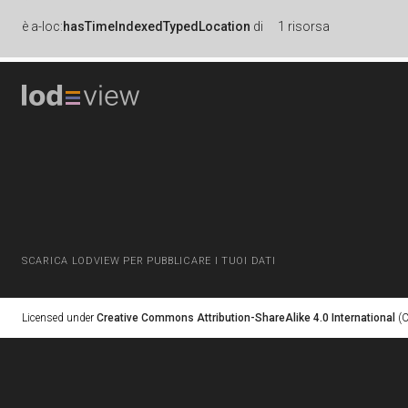
è
a-loc:
hasTimeIndexedTypedLocation
di
1 risorsa
SCARICA LODVIEW PER PUBBLICARE I TUOI DATI
Licensed under
Creative Commons Attribution-ShareAlike 4.0 International
(C