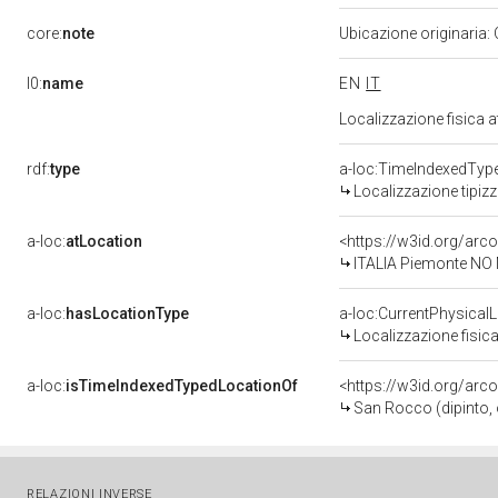
core:
note
Ubicazione originaria:
l0:
name
EN
IT
Localizzazione fisica 
rdf:
type
a-loc:TimeIndexedTyp
Localizzazione tipiz
a-loc:
atLocation
<https://w3id.org/a
ITALIA Piemonte NO
a-loc:
hasLocationType
a-loc:CurrentPhysical
Localizzazione fisica
a-loc:
isTimeIndexedTypedLocationOf
<https://w3id.org/arc
San Rocco (dipinto, 
RELAZIONI INVERSE