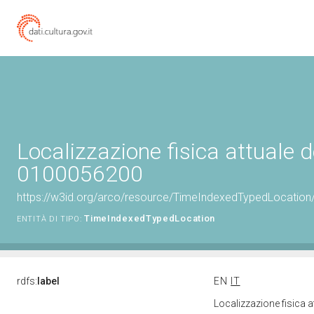
Localizzazione fisica attuale d
0100056200
https://w3id.org/arco/resource/TimeIndexedTypedLocation
TimeIndexedTypedLocation
ENTITÀ DI TIPO:
rdfs:
label
EN
IT
Localizzazione fisica 