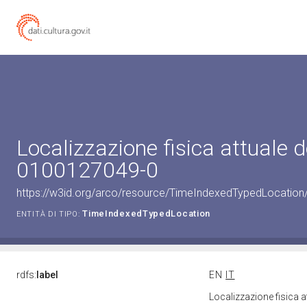
Localizzazione fisica attuale d
0100127049-0
https://w3id.org/arco/resource/TimeIndexedTypedLocation
TimeIndexedTypedLocation
ENTITÀ DI TIPO:
rdfs:
label
EN
IT
Localizzazione fisica 