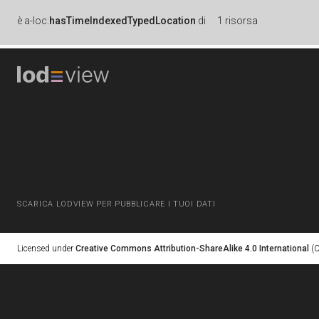
è
a-loc:
hasTimeIndexedTypedLocation
di
1 risorsa
SCARICA LODVIEW PER PUBBLICARE I TUOI DATI
Licensed under
Creative Commons Attribution-ShareAlike 4.0 International
(C