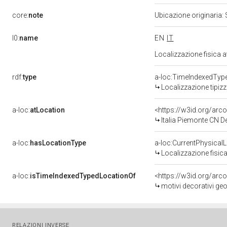
core:
note
Ubicazione originaria:
l0:
name
EN
IT
Localizzazione fisica 
rdf:
type
a-loc:TimeIndexedTyp
Localizzazione tipiz
a-loc:
atLocation
<https://w3id.org/a
Italia Piemonte CN 
a-loc:
hasLocationType
a-loc:CurrentPhysical
Localizzazione fisica
a-loc:
isTimeIndexedTypedLocationOf
<https://w3id.org/arc
motivi decorativi geo
RELAZIONI INVERSE