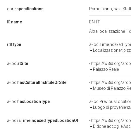
core:
specifications
Primo piano, sala Staff
l0:
name
EN
IT
Altra localizzazione 1
rdf:
type
a-loc:TimeIndexedTyp
Localizzazione tipiz
a-loc:
atSite
<https://w3id.org/ar
Palazzo Reale
a-loc:
hasCulturalInstituteOrSite
<https://w3id.org/ar
Museo di Palazzo Re
a-loc:
hasLocationType
a-loc:PreviousLocatio
Luogo di provenienz
a-loc:
isTimeIndexedTypedLocationOf
<https://w3id.org/arc
Didone accoglie Ascanio, Acate e altri esuli troia