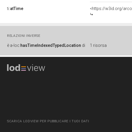
ti:
atTime
<https://w3id.org/arc
RELAZIONI INVERSE
è
a-loc:
hasTimeIndexedTypedLocation
di
1 risorsa
SCARICA LODVIEW PER PUBBLICARE I TUOI DATI