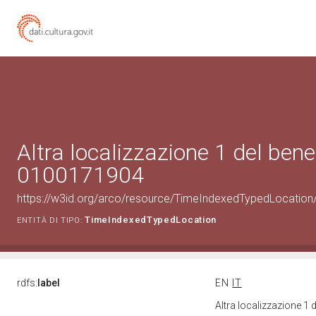
Altra localizzazione 1 del bene
0100171904
https://w3id.org/arco/resource/TimeIndexedTypedLocation
TimeIndexedTypedLocation
ENTITÀ DI TIPO:
rdfs:
label
EN
IT
Altra localizzazione 1