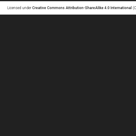
Licensed under
Creative Commons Attribution-ShareAlike 4.0 International
(C