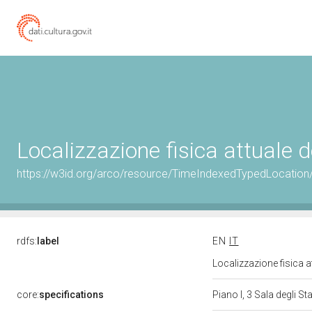
Localizzazione fisica attuale
https://w3id.org/arco/resource/TimeIndexedTypedLocation
rdfs:
label
EN
IT
Localizzazione fisica 
core:
specifications
Piano I, 3 Sala degli Sta