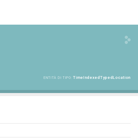
TimeIndexedTypedLocation
ENTITÀ DI TIPO: