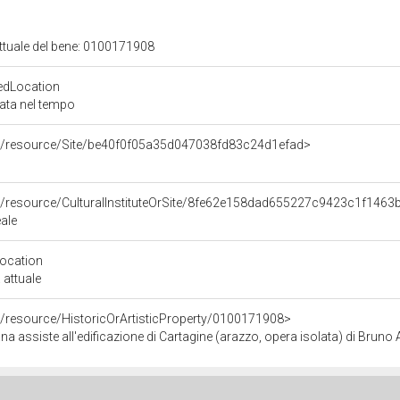
attuale del bene: 0100171908
edLocation
zata nel tempo
co/resource/Site/be40f0f05a35d047038fd83c24d1efad>
co/resource/CulturalInstituteOrSite/8fe62e158dad655227c9423c1f1463
ale
Location
 attuale
o/resource/HistoricOrArtisticProperty/0100171908>
iste all'edificazione di Cartagine (arazzo, opera isolata) di Bruno Antonio, Molinari Giovanni Dom