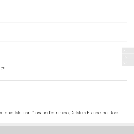
be>
enico, De Mura Francesco, Rossi Mariano - manifattura torinese (ultimo quarto sec. XVIII)