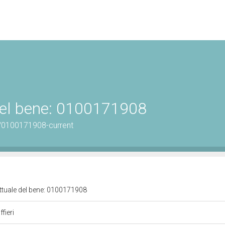
 del bene: 0100171908
/0100171908-current
attuale del bene: 0100171908
ffieri