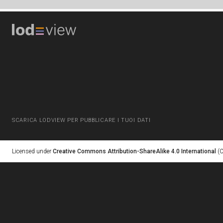
SCARICA LODVIEW PER PUBBLICARE I TUOI DATI
Licensed under
Creative Commons Attribution-ShareAlike 4.0 International
(C