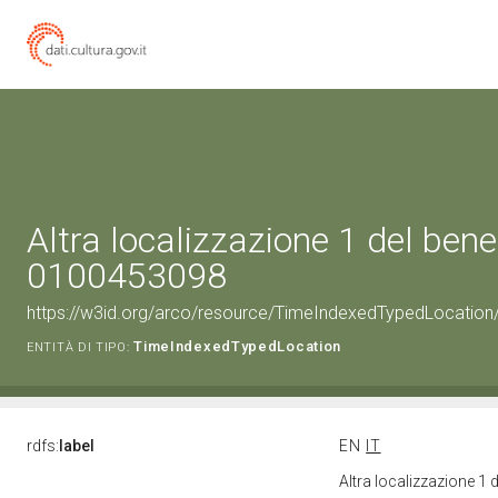
Altra localizzazione 1 del bene
0100453098
https://w3id.org/arco/resource/TimeIndexedTypedLocation
TimeIndexedTypedLocation
ENTITÀ DI TIPO:
rdfs:
label
EN
IT
Altra localizzazione 1