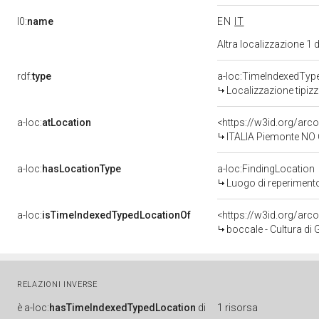
l0:
name
EN
IT
Altra localizzazione 1
rdf:
type
a-loc:TimeIndexedTyp
Localizzazione tipiz
a-loc:
atLocation
<https://w3id.org/ar
ITALIA Piemonte NO C
a-loc:
hasLocationType
a-loc:FindingLocation
Luogo di reperiment
a-loc:
isTimeIndexedTypedLocationOf
<https://w3id.org/ar
boccale - Cultura d
RELAZIONI INVERSE
è
a-loc:
hasTimeIndexedTypedLocation
di
1 risorsa