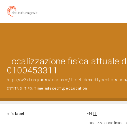
Localizzazione fisica attuale d
0100453311
https://w3id.org/arco/resource/TimeIndexedTypedLocation
TimeIndexedTypedLocation
ENTITÀ DI TIPO:
rdfs:
label
EN
IT
Localizzazione fisica 