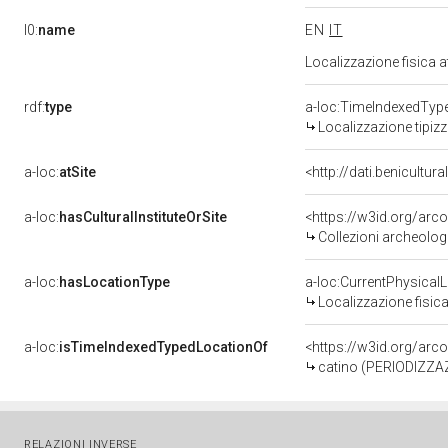
l0:
name
EN
IT
Localizzazione fisica 
rdf:
type
a-loc:TimeIndexedTyp
Localizzazione tipiz
a-loc:
atSite
<http://dati.benicultu
a-loc:
hasCulturalInstituteOrSite
<https://w3id.org/arc
Collezioni archeolog
a-loc:
hasLocationType
a-loc:CurrentPhysical
Localizzazione fisica
a-loc:
isTimeIndexedTypedLocationOf
<https://w3id.org/ar
catino (PERIODIZZAZ
RELAZIONI INVERSE