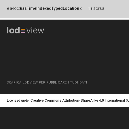
è
a-loc:
hasTimeIndexedTypedLocation
di
1 risorsa
SCARICA LODVIEW PER PUBBLICARE I TUOI DATI
Licensed under
Creative Commons Attribution-ShareAlike 4.0 International
(C