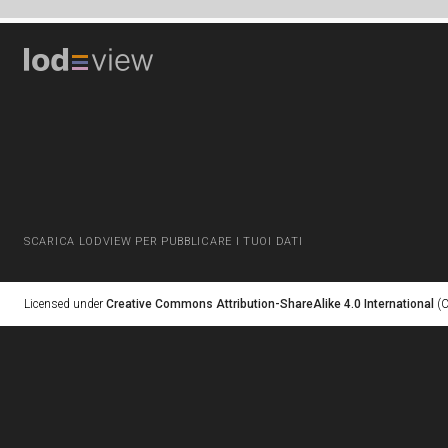
SCARICA LODVIEW PER PUBBLICARE I TUOI DATI
Licensed under
Creative Commons Attribution-ShareAlike 4.0 International
(C