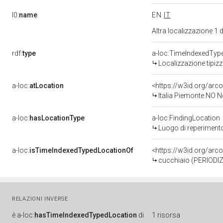
l0:
name
EN
IT
Altra localizzazione 1
rdf:
type
a-loc:TimeIndexedTyp
Localizzazione tipiz
a-loc:
atLocation
<https://w3id.org/ar
Italia Piemonte NO 
a-loc:
hasLocationType
a-loc:FindingLocation
Luogo di reperiment
a-loc:
isTimeIndexedTypedLocationOf
<https://w3id.org/ar
cucchiaio (PERIODIZ
RELAZIONI INVERSE
è
a-loc:
hasTimeIndexedTypedLocation
di
1 risorsa