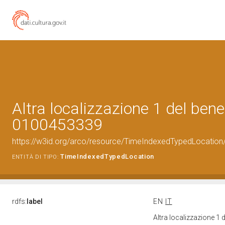
Altra localizzazione 1 del bene
0100453339
https://w3id.org/arco/resource/TimeIndexedTypedLocation
TimeIndexedTypedLocation
ENTITÀ DI TIPO:
rdfs:
label
EN
IT
Altra localizzazione 1