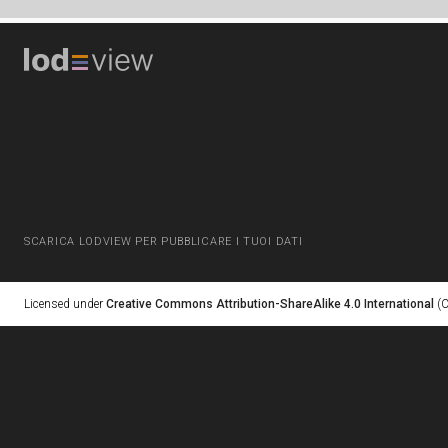
SCARICA LODVIEW PER PUBBLICARE I TUOI DATI
Licensed under
Creative Commons Attribution-ShareAlike 4.0 International
(C