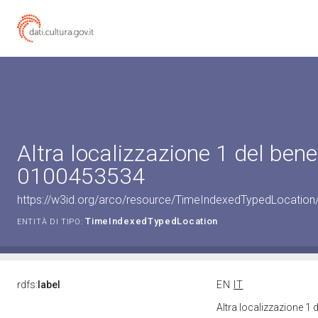
Altra localizzazione 1 del bene
0100453534
https://w3id.org/arco/resource/TimeIndexedTypedLocation
TimeIndexedTypedLocation
ENTITÀ DI TIPO:
rdfs:
label
EN
IT
Altra localizzazione 1