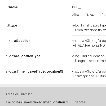
l0:
name
EN
IT
Altra localizzazione 1
rdf:
type
a-loc:TimeIndexedTyp
Localizzazione tipiz
a-loc:
atLocation
<https://w3id.org/ar
ITALIA Piemonte NO C
a-loc:
hasLocationType
a-loc:FindingLocation
Luogo di reperiment
a-loc:
isTimeIndexedTypedLocationOf
<https://w3id.org/ar
fermapieghe - Cultur
RELAZIONI INVERSE
è
a-loc:
hasTimeIndexedTypedLocation
di
1 risorsa